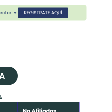
REGISTRATE AQUÍ
ector
CA
%
No Afiliados