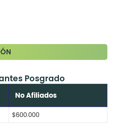
IÓN
iantes Posgrado
No Afiliados
$600.000